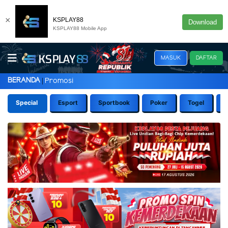
×
KSPLAY88
Download
KSPLAY88 Mobile App
MASUK
DAFTAR
BERANDA
Promosi
Special
Esport
Sportbook
Poker
Togel