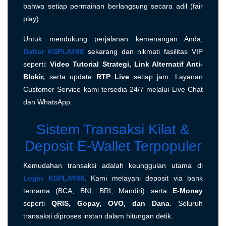
bahwa setiap permainan berlangsung secara adil (fair
play).
Untuk mendukung perjalanan kemenangan Anda,
Daftar KSPLAY88
sekarang dan nikmati fasilitas VIP
seperti:
Video Tutorial Strategi, Link Alternatif Anti-
Blokir,
serta update
RTP Live
setiap jam. Layanan
Customer Service kami tersedia 24/7 melalui Live Chat
dan WhatsApp.
Sistem Transaksi Kilat &
Deposit E-Wallet Terpopuler
Kemudahan transaksi adalah keunggulan utama di
Login KSPLAY88
. Kami melayani deposit via bank
ternama (BCA, BNI, BRI, Mandiri) serta
E-Money
seperti
QRIS, Gopay, OVO, dan Dana
. Seluruh
transaksi diproses instan dalam hitungan detik.