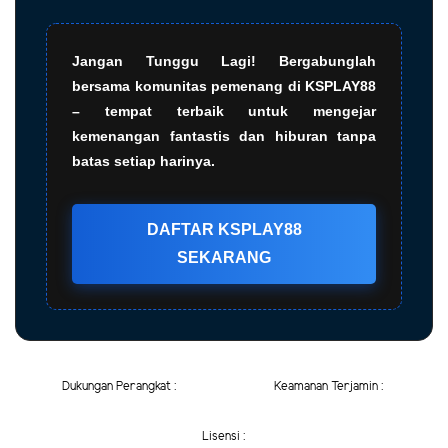
Jangan Tunggu Lagi!
Bergabunglah
bersama komunitas pemenang di
KSPLAY88
– tempat terbaik untuk mengejar
kemenangan fantastis dan hiburan tanpa
batas setiap harinya.
DAFTAR KSPLAY88
SEKARANG
Dukungan Perangkat :
Keamanan Terjamin :
Lisensi :